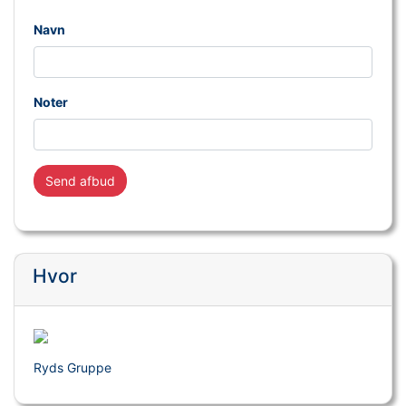
Navn
Noter
Send afbud
Hvor
Ryds Gruppe