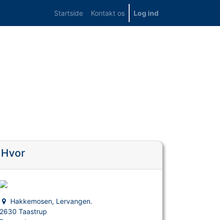
Startside
Kontakt os
Log ind
)
Hvor
Hakkemosen, Lervangen.
2630 Taastrup