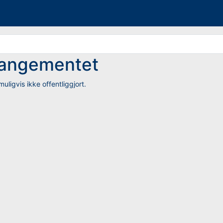
rrangementet
uligvis ikke offentliggjort.