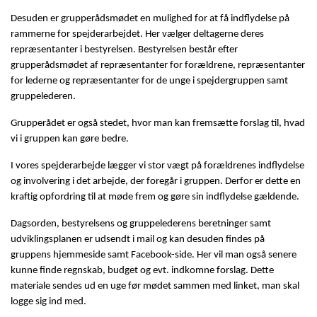
Desuden er grupperådsmødet en mulighed for at få indflydelse på
rammerne for spejderarbejdet. Her vælger deltagerne deres
repræsentanter i bestyrelsen. Bestyrelsen består efter
grupperådsmødet af repræsentanter for forældrene, repræsentanter
for lederne og repræsentanter for de unge i spejdergruppen samt
gruppelederen.
Grupperådet er også stedet, hvor man kan fremsætte forslag til, hvad
vi i gruppen kan gøre bedre.
I vores spejderarbejde lægger vi stor vægt på forældrenes indflydelse
og involvering i det arbejde, der foregår i gruppen. Derfor er dette en
kraftig opfordring til at møde frem og gøre sin indflydelse gældende.
Dagsorden, bestyrelsens og gruppelederens beretninger samt
udviklingsplanen er udsendt i mail og kan desuden findes på
gruppens hjemmeside
samt Facebook-side. Her vil man også senere
kunne finde regnskab, budget og evt. indkomne forslag. Dette
materiale sendes ud en uge før mødet sammen med linket, man skal
logge sig ind med.