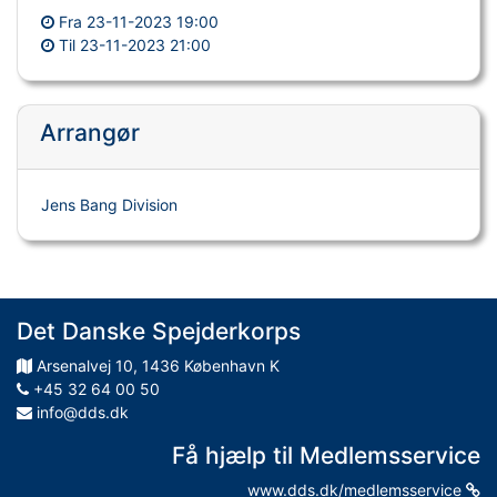
Fra
23-11-2023 19:00
Til
23-11-2023 21:00
Arrangør
Jens Bang Division
Det Danske Spejderkorps
Arsenalvej
10
,
1436
København K
+45 32 64 00 50
info@dds.dk
Få hjælp til Medlemsservice
www.dds.dk/medlemsservice