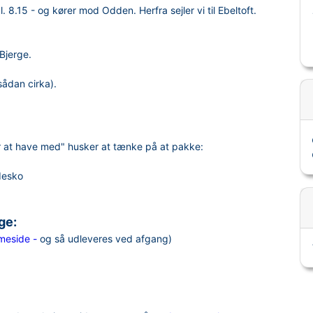
 8.15 - og kører mod Odden. Herfra sejler vi til Ebeltoft.
Bjerge.
sådan cirka).
er at have med" husker at tænke på at pakke:
desko
ge:
meside -
og så udleveres ved afgang)