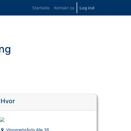
Startside
Kontakt os
Log ind
ing
Hvor
Vipperødgårds Alle 36