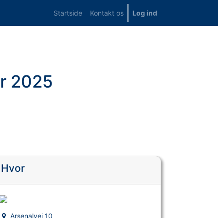
Startside
Kontakt os
Log ind
år 2025
Hvor
Arsenalvej 10