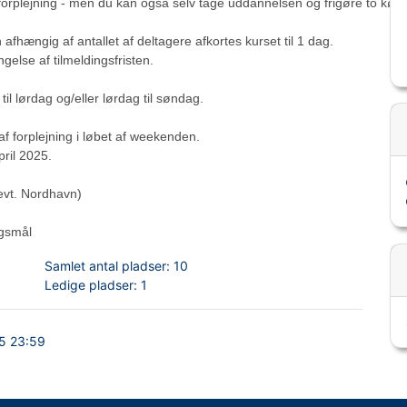
forplejning - men du kan også selv tage uddannelsen og frigøre to køje
hængig af antallet af deltagere afkortes kurset til 1 dag.
gelse af tilmeldingsfristen.
il lørdag og/eller lørdag til søndag.
af forplejning i løbet af weekenden.
pril 2025.
(evt. Nordhavn)
rgsmål
Samlet antal pladser:
10
Ledige pladser:
1
5 23:59