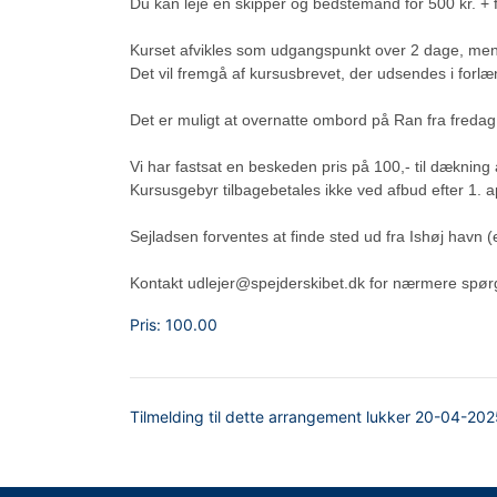
Du kan leje en skipper og bedstemand for 500 kr. + 
Kurset afvikles som udgangspunkt over 2 dage, men af
Det vil fremgå af kursusbrevet, der udsendes i forlæn
Det er muligt at overnatte ombord på Ran fra fredag t
Vi har fastsat en beskeden pris på 100,- til dækning 
Kursusgebyr tilbagebetales ikke ved afbud efter 1. a
Sejladsen forventes at finde sted ud fra Ishøj havn 
Kontakt udlejer@spejderskibet.dk for nærmere spø
Pris:
100.00
Tilmelding til dette arrangement lukker
20-04-202