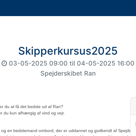
Skipperkursus2025
03-05-2025 09:00
til
04-05-2025 16:00
Spejderskibet Ran
er du at få det bedste ud af Ran?
er du kun afhængig af vind og vejr.
per og en bedstemand ombord, der er uddannet og godkendt af Spejders