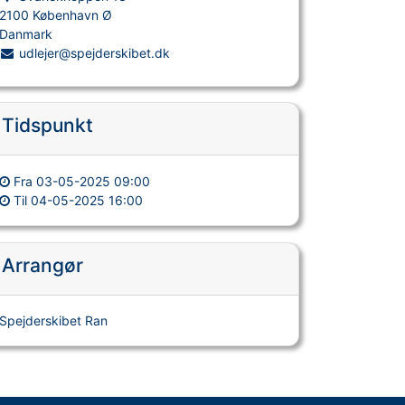
pladser på jeres næste togt.
2100 København Ø
Danmark
udlejer@spejderskibet.dk
Tidspunkt
Fra
03-05-2025 09:00
Til
04-05-2025 16:00
Arrangør
Spejderskibet Ran