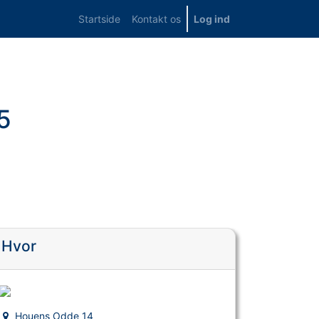
Startside
Kontakt os
Log ind
5
Hvor
Houens Odde 14