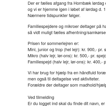
Der er fælles afgang fra Hornbæk lørdag 
og vi er hjemme igen i løbet af lørdag d. 1
Nærmere tidspunkter følger.
Familiespejdere og mikroer deltager på hal
så vidt muligt fælles afhentning/samkør
Prisen for sommerlejren er:
Mini, junior og trop (hel lejr): kr. 900,- pr.
Mikro (halv lejr, lør-ons): kr. 500,- pr. spej
Familiespejd (halv lejr, lør-ons): kr. 400,- 
Vi har brug for hjælp fra en håndfuld foræl
men også til deltagelse ved aktiviteter.
Forældre der deltager som madhold/hjælpe
Ved tilmelding
Er du logget ind skal du finde dit navn, er 