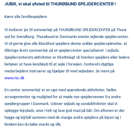
JUBIII, vi skal afsted til THURØBUND SPEJDERCENTER !
Kære alle familiespejdere
Vi inviterer jer til sommerlejr på THURØBUND SPEJDERCENTER på Thurø
syd for Svendborg. Thurøbund er Danmarks eneste sejlende spejdercenter.
Vi vil gerne give alle Blackfoot spejdere denne unikke spejderoplevelse, at
tilbringe årets sommerlejr på et spejdercenter specialiseret i sejlads.
Spejdercenterets aktiviteter er tilrettelagt så hverken spejdere eller ledere
behøver at have kendskab til at sejle i forvejen. Centerets dygtige
medarbejdere instruerer og hjælper til med sejladsen. Se mere på
www.tsc.dk
En center sommerlejr er en uge med spændende aktiviteter, fælles
arrangementer og mulighed for at møde nye spejdervenner fra andre
spejdergrupper i Danmark. Udover sejlads og vandaktiviteter skal vi
opbygge lejrplads, sove i telt og lave god mad på bål. Om aftenen er der
hygge og lejrbål sammen med de mange andre spejdere på lejren og i
kiosken kan du købe snacks og slik.