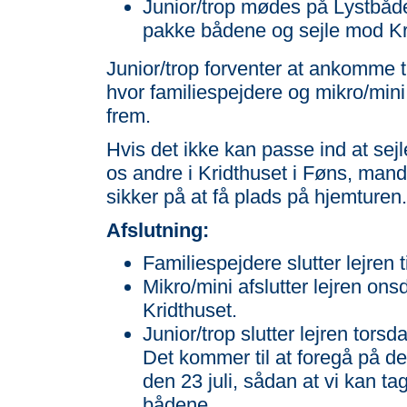
Junior/trop mødes på Lystbåde
pakke bådene og sejle mod Kr
Junior/trop forventer at ankomme ti
hvor familiespejdere og mikro/mini e
frem.
Hvis det ikke kan passe ind at sej
os andre i Kridthuset i Føns, man
sikker på at få plads på hjemturen.
Afslutning:
Familiespejdere slutter lejren t
Mikro/mini afslutter lejren on
Kridthuset.
Junior/trop slutter lejren tors
Det kommer til at foregå på de
den 23 juli, sådan at vi kan t
bådene.