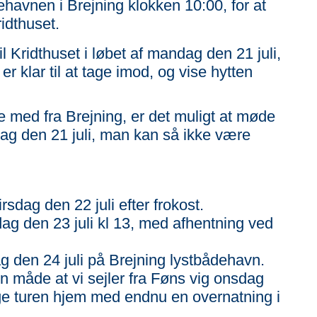
havnen i Brejning klokken 10:00, for at
idthuset.
l Kridthuset i løbet af mandag den 21 juli,
r klar til at tage imod, og vise hytten
le med fra Brejning, er det muligt at møde
dag den 21 juli, man kan så ikke være
irsdag den 22 juli efter frokost.
sdag den 23 juli kl 13, med afhentning ved
dag den 24 juli på Brejning lystbådehavn.
n måde at vi sejler fra Føns vig onsdag
age turen hjem med endnu en overnatning i