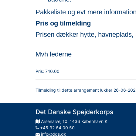
Pakkeliste og evt mere information
Pris og tilmelding
Prisen dækker hytte, havneplads, a
Mvh lederne
Pris:
740.00
Tilmelding til dette arrangement lukker
26-06-202
Det Danske Spejderkorps
Arsenalvej
10
,
1436
København K
+45 32 64 00 50
info@dds.dk