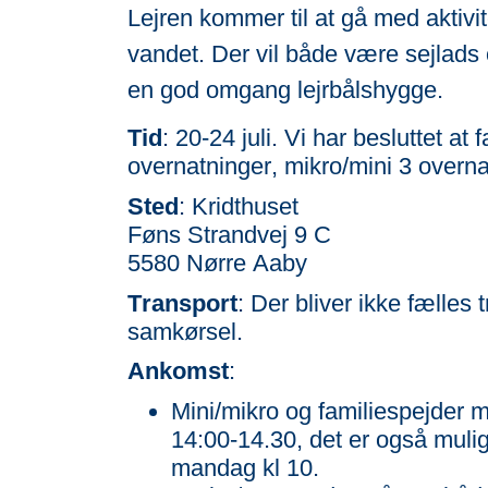
Lejren kommer til at gå med aktivi
vandet. Der vil både være sejlads o
en god omgang lejrbålshygge.
Tid
: 20-24 juli. Vi har besluttet a
overnatninger, mikro/mini 3 overna
Sted
: Kridthuset
Føns Strandvej 9 C
5580 Nørre Aaby
Transport
: Der bliver ikke fælles t
samkørsel.
Ankomst
:
Mini/mikro og familiespejder 
14:00-14.30, det er også muli
mandag kl 10.