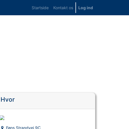
Startside
Kontakt os
Log ind
Hvor
Føns Strandvej 9C