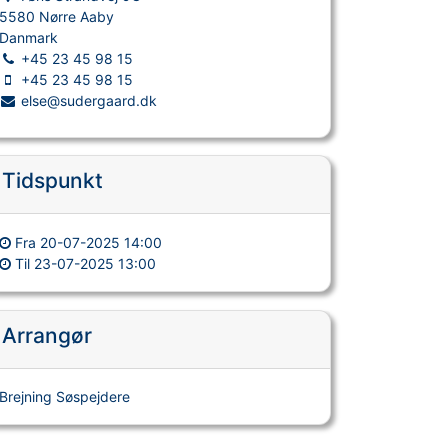
5580 Nørre Aaby
Danmark
+45 23 45 98 15
+45 23 45 98 15
else@sudergaard.dk
Tidspunkt
Fra
20-07-2025 14:00
Til
23-07-2025 13:00
Arrangør
Brejning Søspejdere