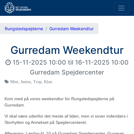
Rungstedspejderne
Gurredam Weekendtur
Gurredam Weekendtur
15-11-2025 10:00
til
16-11-2025 10:00
Gurredam Spejdercenter
Mini
,
Junior
,
Trop
,
Klan
Kom med på vores weekendtur for Rungstedspejderne på
Gurredam.
Vi skal være udenfor det meste af tiden, men vi sover indendørs i
Storhytten og Annekset på Spejdercenteret.
Aflevering: Lørdag kl. 10 på
Gurredam Spejdercenter, Gurrevej