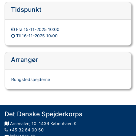
Tidspunkt
Fra
15-11-2025 10:00
Til
16-11-2025 10:00
Arrangør
Rungstedspejderne
Det Danske Spejderkorps
Arsenalvej
10
,
1436
København K
+45 32 64 00 50