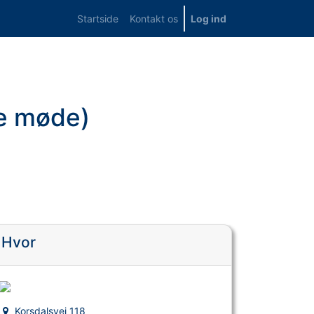
Startside
Kontakt os
Log ind
te møde)
Hvor
Korsdalsvej 118