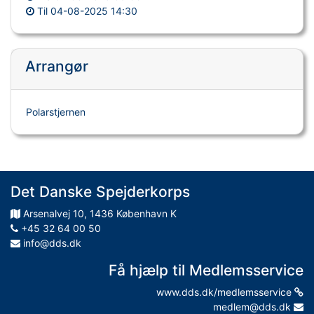
Til
04-08-2025 14:30
Arrangør
Polarstjernen
Det Danske Spejderkorps
Arsenalvej
10
,
1436
København K
+45 32 64 00 50
info@dds.dk
Få hjælp til Medlemsservice
www.dds.dk/medlemsservice
medlem@dds.dk