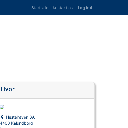
Startside
Kontakt os
Log ind
Hvor
Hestehaven 3A
4400 Kalundborg