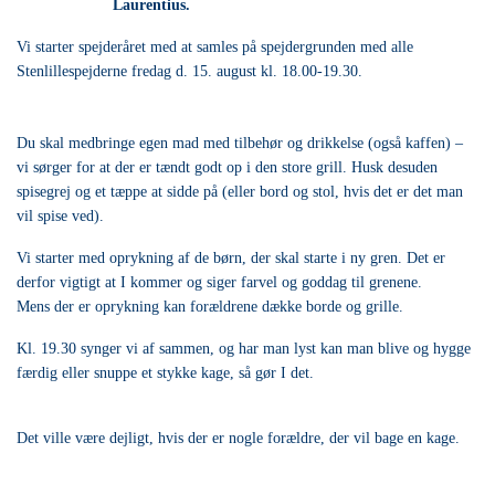
Laurentius.
Vi starter spejderåret med at samles på spejdergrunden med alle
Stenlillespejderne fredag d. 15. august kl. 18.00-19.30.
Du skal medbringe egen mad med tilbehør og drikkelse (også kaffen) –
vi sørger for at der er tændt godt op i den store grill. Husk desuden
spisegrej og et tæppe at sidde på (eller bord og stol, hvis det er det man
vil spise ved).
Vi starter med oprykning af de børn, der skal starte i ny gren. Det er
derfor vigtigt at I kommer og siger farvel og goddag til grenene.
Mens der er oprykning kan forældrene dække borde og grille.
Kl. 19.30 synger vi af sammen, og har man lyst kan man blive og hygge
færdig eller snuppe et stykke kage, så gør I det.
Det ville være dejligt, hvis der er nogle forældre, der vil bage en kage.