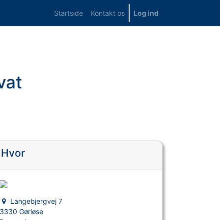
Startside
Kontakt os
Log ind
vat
Hvor
Langebjergvej 7
3330 Gørløse