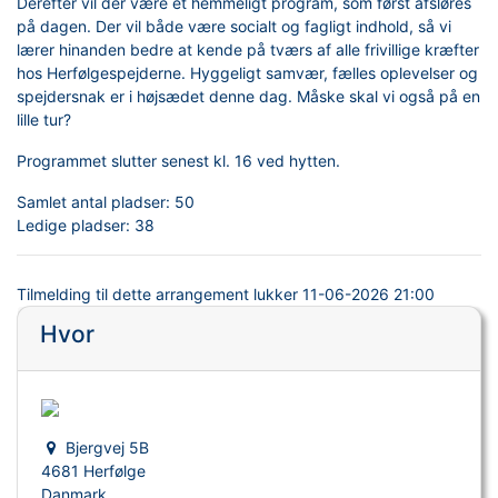
Derefter vil der være et hemmeligt program, som først afsløres
på dagen. Der vil både være socialt og fagligt indhold, så vi
lærer hinanden bedre at kende på tværs af alle frivillige kræfter
hos Herfølgespejderne. Hyggeligt samvær, fælles oplevelser og
spejdersnak er i højsædet denne dag. Måske skal vi også på en
lille tur?
Programmet slutter senest kl. 16 ved hytten.
Samlet antal pladser:
50
Ledige pladser:
38
Tilmelding til dette arrangement lukker
11-06-2026 21:00
Hvor
Bjergvej 5B
4681 Herfølge
Danmark