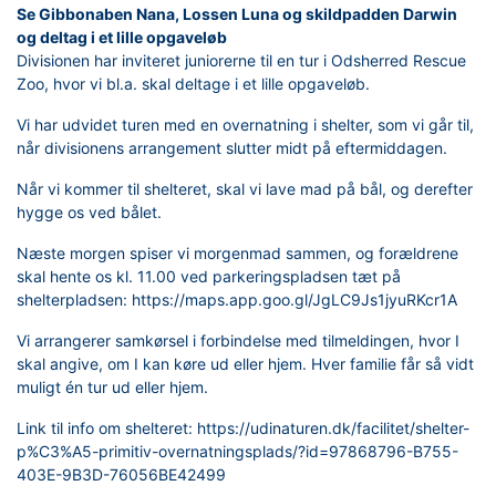
Se Gibbonaben Nana, Lossen Luna og skildpadden Darwin
og deltag i et lille opgaveløb
Divisionen har inviteret juniorerne til en tur i Odsherred Rescue
Zoo, hvor vi bl.a. skal deltage i et lille opgaveløb.
Vi har udvidet turen med en overnatning i shelter, som vi går til,
når divisionens arrangement slutter midt på eftermiddagen.
Når vi kommer til shelteret, skal vi lave mad på bål, og derefter
hygge os ved bålet.
Næste morgen spiser vi morgenmad sammen, og forældrene
skal hente os kl. 11.00 ved parkeringspladsen tæt på
shelterpladsen: https://maps.app.goo.gl/JgLC9Js1jyuRKcr1A
Vi arrangerer samkørsel i forbindelse med tilmeldingen, hvor I
skal angive, om I kan køre ud eller hjem. Hver familie får så vidt
muligt én tur ud eller hjem.
Link til info om shelteret: https://udinaturen.dk/facilitet/shelter-
p%C3%A5-primitiv-overnatningsplads/?id=97868796-B755-
403E-9B3D-76056BE42499