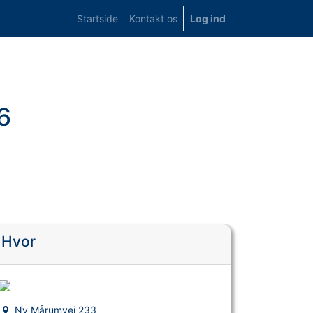
Startside
Kontakt os
Log ind
6
Hvor
Ny Mårumvej 233