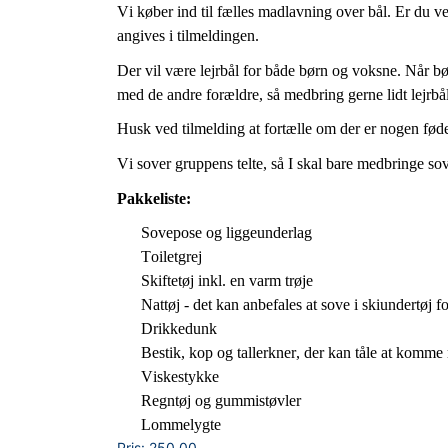
Vi køber ind til fælles madlavning over bål.
Er du veg
angives i tilmeldingen.
Der vil være lejrbål for både børn og voksne. Når bø
med de andre forældre, så medbring
gerne
lidt lejrb
Husk ved tilmelding at fortælle om der er nogen fød
Vi sover gruppens telte, så I skal bare medbringe sove
Pakkeliste:
Sovepose og liggeunderlag
Toiletgrej
Skiftetøj inkl. en varm trøje
Nattøj
- det kan anbefales at sove i skiundertøj 
Drikkedunk
Bestik, kop og tallerkner, der kan tåle at komme
Viskestykke
Regntøj og gummistøvler
L
ommelygte
Pris:
250.00