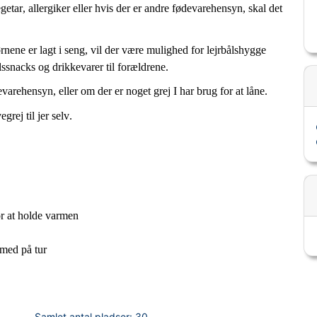
etar, allergiker eller hvis der er andre fødevarehensyn
, skal det
rnene er lagt i seng
,
vil der være mulighed for lejrbålshygge
ålssnacks og drikkevarer til forældrene.
evarehensyn, eller om der er noget grej I har brug for at låne.
grej til jer selv.
for at holde varmen
 med på tur
Samlet antal pladser:
30