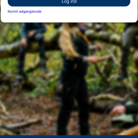
Log ind
Nulstil adgangskode