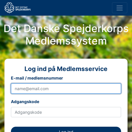
Det Danske Spejderkorps
Medlemssystem
Log ind på Medlemsservice
E-mail / medlemsnummer
Adgangskode
Log ind