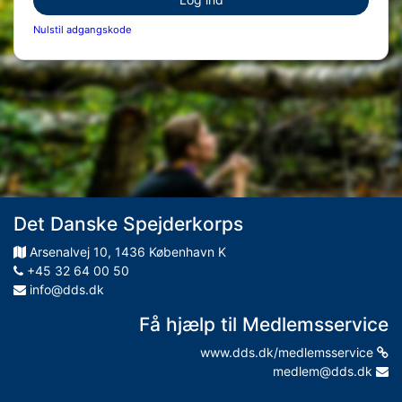
Nulstil adgangskode
Det Danske Spejderkorps
Arsenalvej
10
,
1436
København K
+45 32 64 00 50
info@dds.dk
Få hjælp til Medlemsservice
www.dds.dk/medlemsservice
medlem@dds.dk