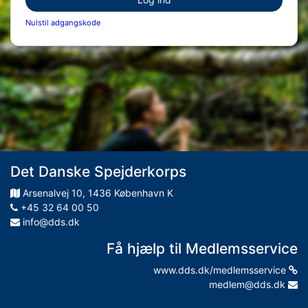
Nulstil adgangskode
Det Danske Spejderkorps
Arsenalvej
10
,
1436
København K
+45 32 64 00 50
info@dds.dk
Få hjælp til Medlemsservice
www.dds.dk/medlemsservice
medlem@dds.dk