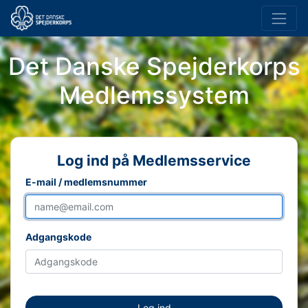
Det Danske Spejderkorps
Medlemssystem
Log ind på Medlemsservice
E-mail / medlemsnummer
Adgangskode
Log ind