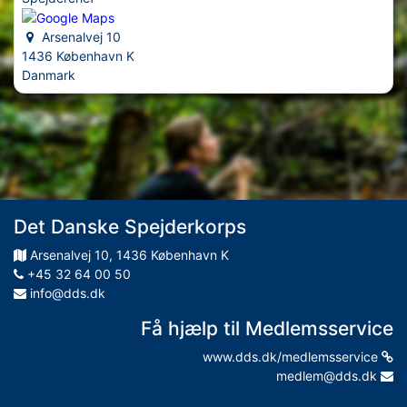
Arsenalvej 10
1436 København K
Danmark
Det Danske Spejderkorps
Arsenalvej
10
,
1436
København K
+45 32 64 00 50
info@dds.dk
Få hjælp til Medlemsservice
www.dds.dk/medlemsservice
medlem@dds.dk