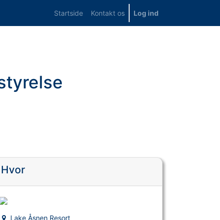
Startside
Kontakt os
Log ind
styrelse
Hvor
Lake Åsnen Resort