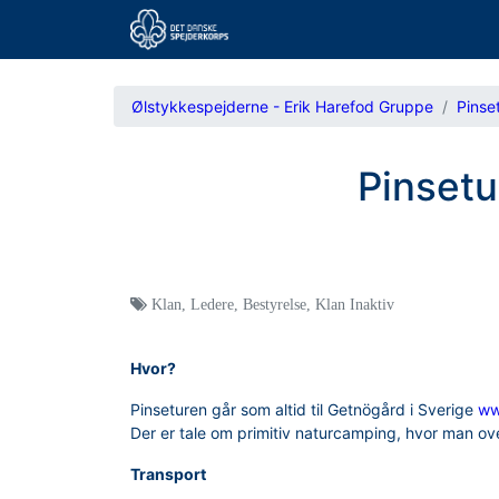
Ølstykkespejderne - Erik Harefod Gruppe
Pinse
Pinsetu
Klan
,
Ledere
,
Bestyrelse
,
Klan Inaktiv
Hvor?
Pinseturen går som altid til Getnögård i Sverige
ww
Der er tale om primitiv naturcamping, hvor man over
Transport