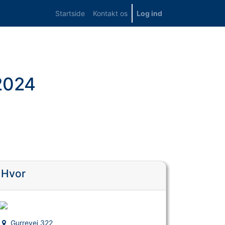
Startside
Kontakt os
Log ind
 2024
Hvor
Gurrevej 322