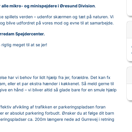
r alle mikro- og minispejdere i Øresund Division
.
rske spillets verden – udenfor skærmen og tæt på naturen. Vi
er og blive udfordret på vores mod og evne til at samarbejde.
Gurredam Spejdercenter.
rigtig meget til at se jer!
e har vi behov for lidt hjælp fra jer, forældre. Det kan fx
m, eller et par ekstra hænder i køkkenet. Så meld gerne til
give en hånd – vi bliver altid så glade bare for en smule hjælp
fektiv afvikling af trafikken er parkeringspladsen foran
er er absolut parkering forbudt. Ønsker du at følge dit barn
eringspladser ca. 200m længere nede ad Gurrevej i retning