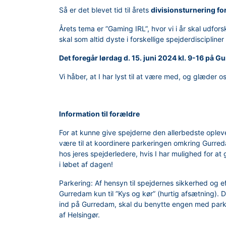
Så er det blevet tid til årets
divisionsturnering fo
Årets tema er ”Gaming IRL”, hvor vi i år skal udfo
skal som altid dyste i forskellige spejderdisciplin
Det foregår lørdag d. 15. juni 2024 kl. 9-16 på 
Vi håber, at I har lyst til at være med, og glæder os 
Information til forældre
For at kunne give spejderne den allerbedste oplevels
være til at koordinere parkeringen omkring Gurreda
hos jeres spejderledere, hvis I har mulighed for at 
i løbet af dagen!
Parkering: Af hensyn til spejdernes sikkerhed og ef
Gurredam kun til ”Kys og kør” (hurtig afsætning). D
ind på Gurredam, skal du benytte engen med park
af Helsingør.