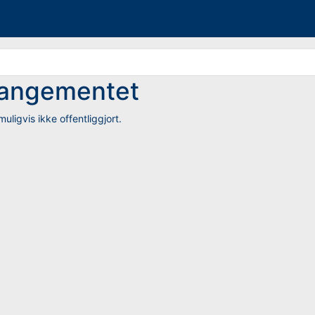
rrangementet
uligvis ikke offentliggjort.