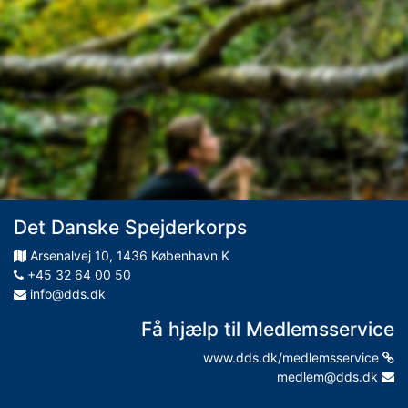
Det Danske Spejderkorps
Arsenalvej
10
,
1436
København K
+45 32 64 00 50
info@dds.dk
Få hjælp til Medlemsservice
www.dds.dk/medlemsservice
medlem@dds.dk