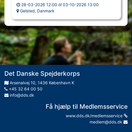
28-03-2026 12:00
til
03-10-2026 13:00
Gelsted, Danmark
Det Danske Spejderkorps
Arsenalvej
10
,
1436
København K
+45 32 64 00 50
info@dds.dk
Få hjælp til Medlemsservice
www.dds.dk/medlemsservice
medlem@dds.dk