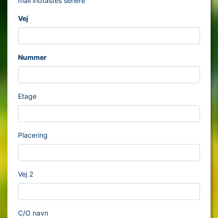
mail indtastes senere
Vej
Nummer
Etage
Placering
Vej 2
C/O navn