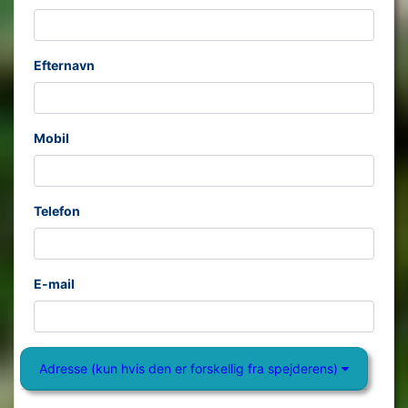
Efternavn
Mobil
Telefon
E-mail
Adresse (kun hvis den er forskellig fra spejderens)