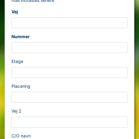
mail indtastes senere
Vej
Nummer
Etage
Placering
Vej 2
C/O navn