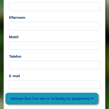
Efternavn
Mobil
Telefon
E-mail
Adresse (kun hvis den er forskellig fra spejderens)