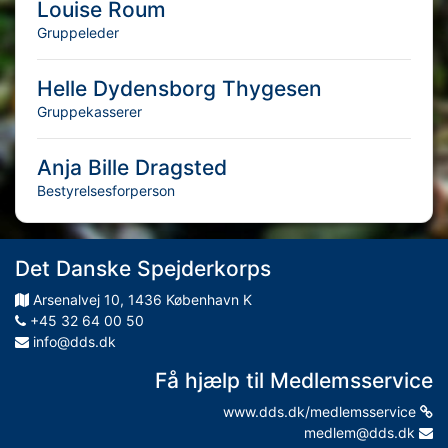
Louise Roum
Gruppeleder
Helle Dydensborg Thygesen
Gruppekasserer
Anja Bille Dragsted
Bestyrelsesforperson
Det Danske Spejderkorps
Arsenalvej
10
,
1436
København K
+45 32 64 00 50
info@dds.dk
Få hjælp til Medlemsservice
www.dds.dk/medlemsservice
medlem@dds.dk