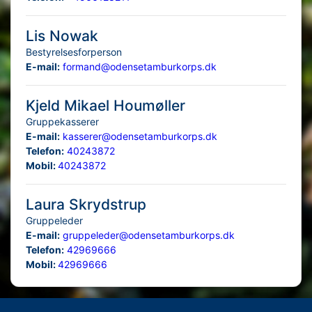
Lis Nowak
Bestyrelsesforperson
E-mail:
formand@odensetamburkorps.dk
Kjeld Mikael Houmøller
Gruppekasserer
E-mail:
kasserer@odensetamburkorps.dk
Telefon:
40243872
Mobil:
40243872
Laura Skrydstrup
Gruppeleder
E-mail:
gruppeleder@odensetamburkorps.dk
Telefon:
42969666
Mobil:
42969666