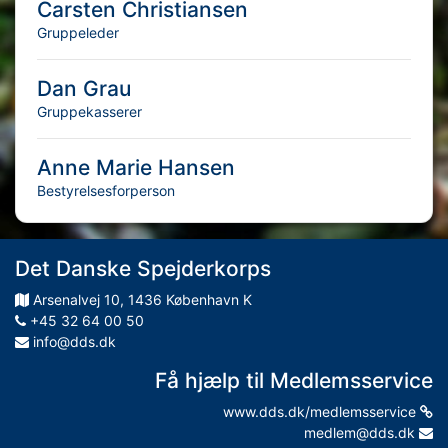
Carsten Christiansen
Gruppeleder
Dan Grau
Gruppekasserer
Anne Marie Hansen
Bestyrelsesforperson
Det Danske Spejderkorps
Arsenalvej
10
,
1436
København K
+45 32 64 00 50
info@dds.dk
Få hjælp til Medlemsservice
www.dds.dk/medlemsservice
medlem@dds.dk