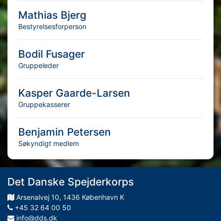
Mathias Bjerg
Bestyrelsesforperson
Bodil Fusager
Gruppeleder
Kasper Gaarde-Larsen
Gruppekasserer
Benjamin Petersen
Søkyndigt medlem
Det Danske Spejderkorps
Arsenalvej
10
,
1436
København K
+45 32 64 00 50
info@dds.dk