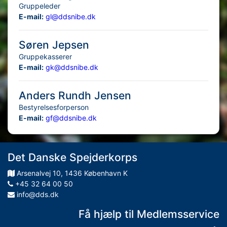
Gruppeleder
E-mail:
gl@ddsnibe.dk
Søren Jepsen
Gruppekasserer
E-mail:
gk@ddsnibe.dk
Anders Rundh Jensen
Bestyrelsesforperson
E-mail:
gf@ddsnibe.dk
Det Danske Spejderkorps
Arsenalvej
10
,
1436
København K
+45 32 64 00 50
info@dds.dk
Få hjælp til Medlemsservice