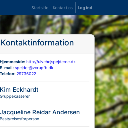
Startside
Kontakt os
Log ind
Kontaktinformation
Hjemmeside:
http://ulvehojspejderne.dk
E-mail:
spejder@vorupfb.dk
Telefon:
29736022
Kim Eckhardt
Gruppekasserer
Jacqueline Reidar Andersen
Bestyrelsesforperson