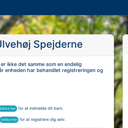
Ulvehøj Spejderne
 er ikke det samme som en endelig
når enheden har behandlet registreringen og
for at indmelde dit barn.
klikke her
for at registrere dig selv.
klikke her