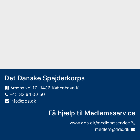
Det Danske Spejderkorps
Arsenalvej
10
,
1436
København K
+45 32 64 00 50
info@dds.dk
Få hjælp til Medlemsservice
www.dds.dk/medlemsservice
medlem@dds.dk