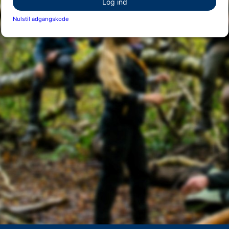
Log ind
Nulstil adgangskode