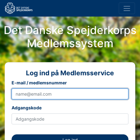
Det Danske Spejderkorps
Medlemssystem
Log ind på Medlemsservice
E-mail / medlemsnummer
Adgangskode
Log ind