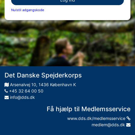
Nulstil adgangskode
Det Danske Spejderkorps
Arsenalvej
10
,
1436
København K
+45 32 64 00 50
info@dds.dk
Få hjælp til Medlemsservice
www.dds.dk/medlemsservice
medlem@dds.dk