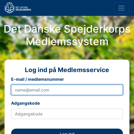
Det Danske Spejderkorps
Medlemssystem
Log ind på Medlemsservice
E-mail / medlemsnummer
Adgangskode
Log ind