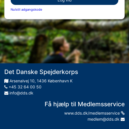
Nulstil adgangskode
Det Danske Spejderkorps
Arsenalvej
10
,
1436
København K
+45 32 64 00 50
info@dds.dk
Få hjælp til Medlemsservice
www.dds.dk/medlemsservice
medlem@dds.dk