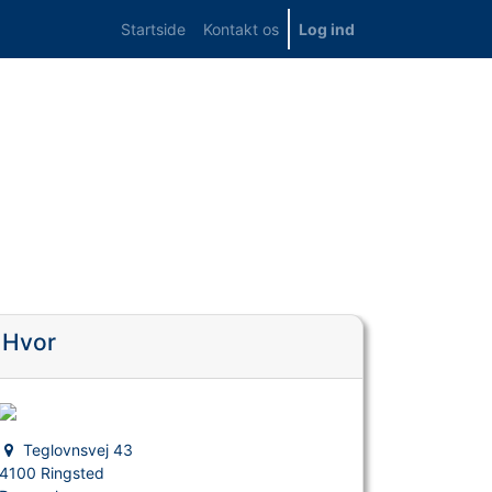
Startside
Kontakt os
Log ind
Hvor
Teglovnsvej 43
4100 Ringsted