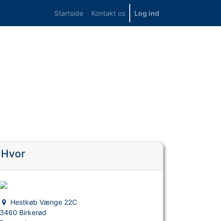
Startside
Kontakt os
Log ind
Hvor
Hestkøb Vænge 22C
3460 Birkerød