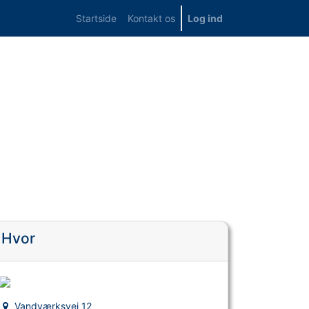
Startside
Kontakt os
Log ind
Hvor
Vandværksvej 12