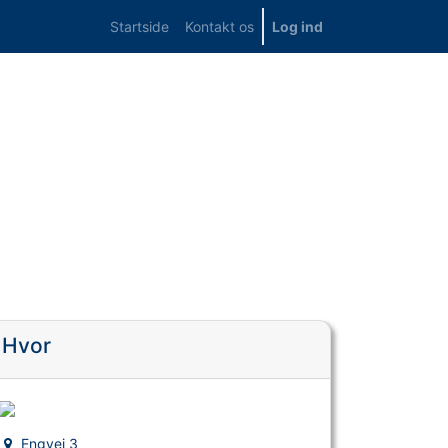
Startside
Kontakt os
Log ind
Hvor
Engvej 3