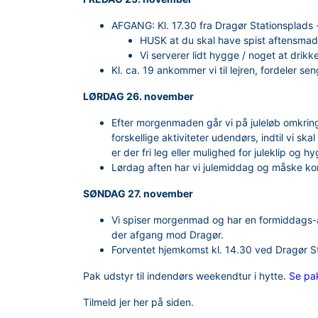
AFGANG: Kl. 17.30 fra Dragør Stationsplads -
HUSK at du skal have spist aftensma
Vi serverer lidt hygge / noget at drikk
Kl. ca. 19 ankommer vi til lejren, fordeler se
LØRDAG 26. november
Efter morgenmaden går vi på juleløb omkring 
forskellige aktiviteter udendørs, indtil vi skal
er der fri leg eller mulighed for juleklip og h
Lørdag aften har vi julemiddag og måske ko
SØNDAG 27. november
Vi spiser morgenmad og har en formiddags-akti
der afgang mod Dragør.
Forventet hjemkomst kl. 14.30 ved Dragør S
Pak udstyr til indendørs weekendtur i hytte.
Se pak
Tilmeld jer her på siden.