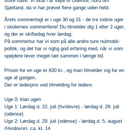
store have. Vi skal i år sejle til Odense, nord om
Sjælland, da vi har prøvet flere gange uden held.
Årets sommertogt er i uge 30 og 31 - de tre sidste uger
i skolernes sommerferie! Du tilmelder dig 1 eller 2 uger,
og der er skiftedag hver lørdag.
På sommertur har vi som på alle andre ture nulmobil-
politik, og det har vi rigtig god erfaring med, når vi som
spejdere lever meget tæt sammen i længe tid.
Prisen for en uge er 630 kr., og man tilmelder sig for en
uge af gangen.
Der er lederpris ved tilmelding for ledere.
Uge 0: klan ugen
Uge 1: Lørdag d. 22. juli (hvidovre) - lørdag d. 29. juli
(odense)
Uge 2: Lørdag d. 29. juli (odense) - lørdag d. 5. august
(Hvidovre), ca. kl. 14