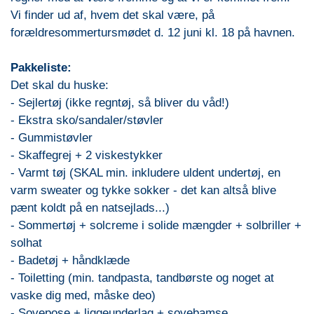
Vi finder ud af, hvem det skal være, på
forældresommertursmødet d. 12 juni kl. 18 på havnen.
Pakkeliste:
Det skal du huske:
- Sejlertøj (ikke regntøj, så bliver du våd!)
- Ekstra sko/sandaler/støvler
- Gummistøvler
- Skaffegrej + 2 viskestykker
- Varmt tøj (SKAL min. inkludere uldent undertøj, en
varm sweater og tykke sokker - det kan altså blive
pænt koldt på en natsejlads...)
- Sommertøj + solcreme i solide mængder + solbriller +
solhat
- Badetøj + håndklæde
- Toiletting (min. tandpasta, tandbørste og noget at
vaske dig med, måske deo)
- Sovepose + liggeunderlag + sovebamse