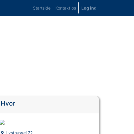
Startside
Kontakt os
Log ind
Hvor
Lystrupvej 22