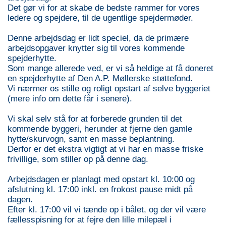
Det gør vi for at skabe de bedste rammer for vores
ledere og spejdere, til de ugentlige spejdermøder.
Denne arbejdsdag er lidt speciel, da de primære
arbejdsopgaver knytter sig til vores kommende
spejderhytte.
Som mange allerede ved, er vi så heldige at få doneret
en spejderhytte af Den A.P. Møllerske støttefond.
Vi nærmer os stille og roligt opstart af selve byggeriet
(mere info om dette får i senere).
Vi skal selv stå for at forberede grunden til det
kommende byggeri, herunder at fjerne den gamle
hytte/skurvogn, samt en masse beplantning.
Derfor er det ekstra vigtigt at vi har en masse friske
frivillige, som stiller op på denne dag.
Arbejdsdagen er planlagt med opstart kl. 10:00 og
afslutning kl. 17:00 inkl. en frokost pause midt på
dagen.
Efter kl. 17:00 vil vi tænde op i bålet, og der vil være
fællesspisning for at fejre den lille milepæl i