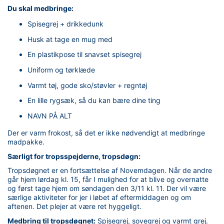
Du skal medbringe:
Spisegrej + drikkedunk
Husk at tage en mug med
En plastikpose til snavset spisegrej
Uniform og tørklæde
Varmt tøj, gode sko/støvler + regntøj
En lille rygsæk, så du kan bære dine ting
NAVN PÅ ALT
Der er varm frokost, så det er ikke nødvendigt at medbringe
madpakke.
Særligt for tropsspejderne, tropsdøgn:
Tropsdøgnet er en fortsættelse af Novemdagen. Når de andre
går hjem lørdag kl. 15, får I mulighed for at blive og overnatte
og først tage hjem om søndagen den 3/11 kl. 11. Der vil være
særlige aktiviteter for jer i løbet af eftermiddagen og om
aftenen. Det plejer at være ret hyggeligt.
Medbring til tropsdøgnet:
Spisegrej, sovegrej og varmt grej.