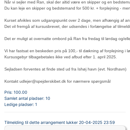
Når vi sejler med Ran, skal der altid være en skipper og en bedst
Du kan leje en skipper og bedstemand for 500 kr. + forplejning - me
Kurset afvikles som udgangspunkt over 2 dage, men afhængig af antall
Det vil fremgå af kursusbrevet, der udsendes i forlængelse af tilmeldi
Det er muligt at overnatte ombord på Ran fra fredag til lørdag og/elle
Vi har fastsat en beskeden pris på 100,- til dækning af forplejning i
Kursusgebyr tilbagebetales ikke ved afbud efter 1. april 2025.
Sejladsen forventes at finde sted ud fra Ishøj havn (evt. Nordhavn)
Kontakt udlejer@spejderskibet.dk for nærmere spørgsmål
Pris:
100.00
Samlet antal pladser:
10
Ledige pladser:
1
Tilmelding til dette arrangement lukker
20-04-2025 23:59